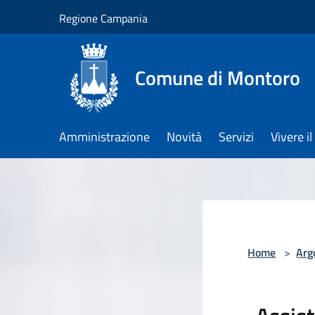
Salta al contenuto principale
Regione Campania
Comune di Montoro
Amministrazione
Novità
Servizi
Vivere 
Home
>
Arg