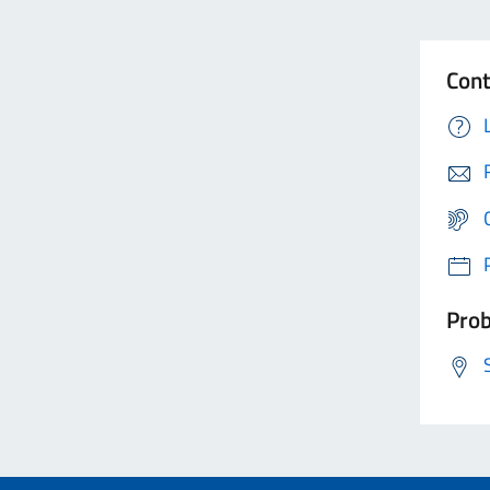
Cont
Prob