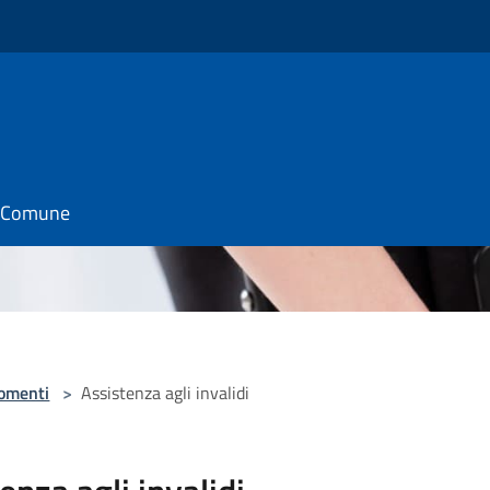
il Comune
omenti
>
Assistenza agli invalidi