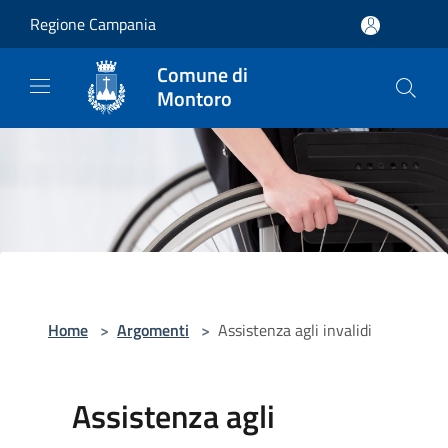
Salta al contenuto principale
Regione Campania
Comune di
Montoro
Home
>
Argomenti
>
Assistenza agli invalidi
Assistenza agli