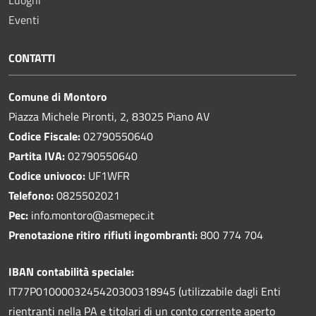
Luoghi
Eventi
CONTATTI
Comune di Montoro
Piazza Michele Pironti, 2, 83025 Piano AV
Codice Fiscale:
02790550640
Partita IVA:
02790550640
Codice univoco:
UF1WFR
Telefono:
0825502021
Pec:
info.montoro@asmepec.it
Prenotazione ritiro rifiuti ingombranti:
800 774 704
IBAN contabilità speciale:
IT77P0100003245420300318945 (utilizzabile dagli Enti
rientranti nella PA e titolari di un conto corrente aperto