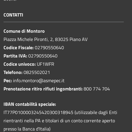
CONTATTI
Comune di Montoro
Piazza Michele Pironti, 2, 83025 Piano AV
Codice Fiscale:
02790550640
Partita IVA:
02790550640
Codice univoco:
UF1WFR
Telefono:
0825502021
Pec:
info.montoro@asmepec.it
Prenotazione ritiro rifiuti ingombranti:
800 774 704
IBAN contabilità speciale:
IT77P0100003245420300318945 (utilizzabile dagli Enti
rientranti nella PA e titolari di un conto corrente aperto
presso la Banca d'Italia)