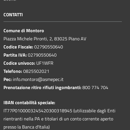
CONTATTI
Comune di Montoro
Piazza Michele Pironti, 2, 83025 Piano AV
Codice Fiscale:
02790550640
Partita IVA:
02790550640
Codice univoco:
UF1WFR
Telefono:
0825502021
Pec:
info.montoro@asmepec.it
Prenotazione ritiro rifiuti ingombranti:
800 774 704
IBAN contabilità speciale:
IT77P0100003245420300318945 (utilizzabile dagli Enti
rientranti nella PA e titolari di un conto corrente aperto
presso la Banca d'Italia)