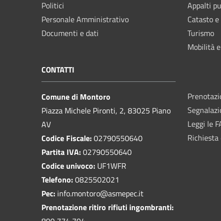
Politici
Appalti pu
Personale Amministrativo
Catasto e
Documenti e dati
Turismo
Mobilità e
CONTATTI
Prenotaz
Comune di Montoro
Segnalazi
Piazza Michele Pironti, 2, 83025 Piano
Leggi le 
AV
Richiesta 
Codice Fiscale:
02790550640
Partita IVA:
02790550640
Codice univoco:
UF1WFR
Telefono:
0825502021
Pec:
info.montoro@asmepec.it
Prenotazione ritiro rifiuti ingombranti:
800 774 704