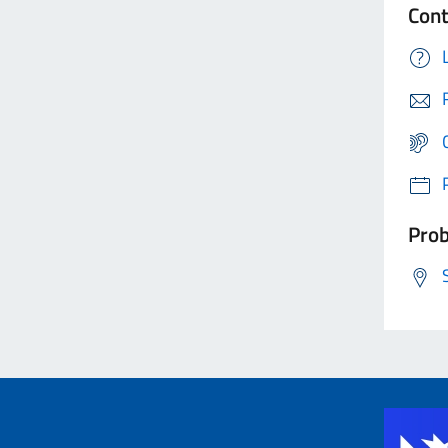
Cont
Prob