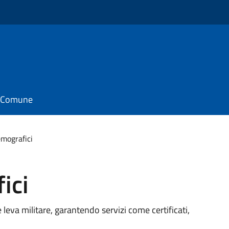
il Comune
emografici
ici
e leva militare, garantendo servizi come certificati,