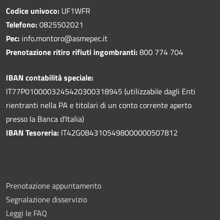
Codice univoco:
UF1WFR
Telefono:
0825502021
Pec:
info.montoro@asmepec.it
Prenotazione ritiro rifiuti ingombranti:
800 774 704
IBAN contabilità speciale:
IT77P0100003245420300318945 (utilizzabile dagli Enti
rientranti nella PA e titolari di un conto corrente aperto
presso la Banca d'Italia)
IBAN Tesoreria:
IT42G0843105498000000507812
Prenotazione appuntamento
Segnalazione disservizio
Leggi le FAQ