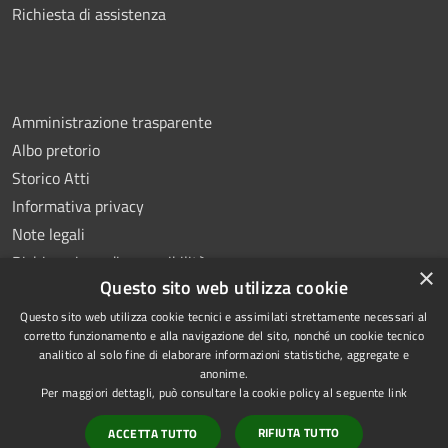
Richiesta di assistenza
Amministrazione trasparente
Albo pretorio
Storico Atti
Informativa privacy
Note legali
Dichiarazione di accessibilità
×
Questo sito web utilizza cookie
Questo sito web utilizza cookie tecnici e assimilati strettamente necessari al
corretto funzionamento e alla navigazione del sito, nonché un cookie tecnico
analitico al solo fine di elaborare informazioni statistiche, aggregate e
RSS
Copyright © 2026 • Comune di
anonime.
Accessibilità
Montoro • Powered by
Per maggiori dettagli, può consultare la cookie policy al seguente
link
Privacy
Municipium
Accesso
•
RIFIUTA TUTTO
ACCETTA TUTTO
Cookie
redazione