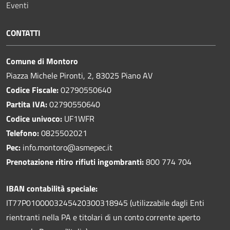
Eventi
CONTATTI
Comune di Montoro
Piazza Michele Pironti, 2, 83025 Piano AV
Codice Fiscale:
02790550640
Partita IVA:
02790550640
Codice univoco:
UF1WFR
Telefono:
0825502021
Pec:
info.montoro@asmepec.it
Prenotazione ritiro rifiuti ingombranti:
800 774 704
IBAN contabilità speciale:
IT77P0100003245420300318945 (utilizzabile dagli Enti
rientranti nella PA e titolari di un conto corrente aperto