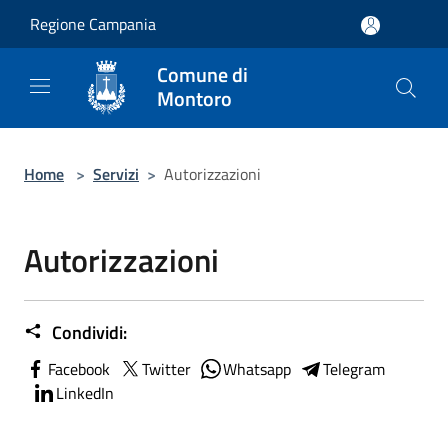
Salta al contenuto principale
Regione Campania
Comune di
Montoro
Home
>
Servizi
>
Autorizzazioni
Autorizzazioni
Condividi:
Facebook
Twitter
Whatsapp
Telegram
LinkedIn