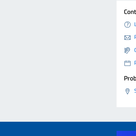
Cont
Prob