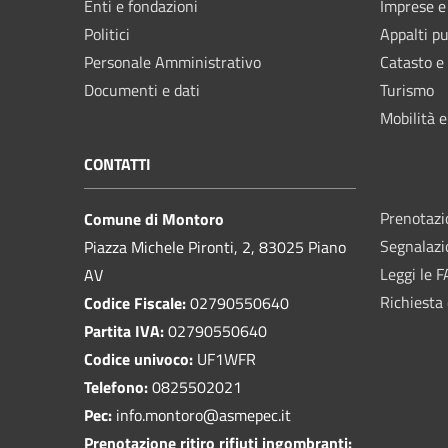
Enti e fondazioni
Imprese 
Politici
Appalti pu
Personale Amministrativo
Catasto e
Documenti e dati
Turismo
Mobilità e
CONTATTI
Prenotaz
Comune di Montoro
Segnalazi
Piazza Michele Pironti, 2, 83025 Piano
Leggi le 
AV
Richiesta 
Codice Fiscale:
02790550640
Partita IVA:
02790550640
Codice univoco:
UF1WFR
Telefono:
0825502021
Pec:
info.montoro@asmepec.it
Prenotazione ritiro rifiuti ingombranti: