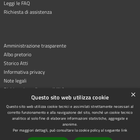
Leggi le FAQ
Richiesta di assistenza
Amministrazione trasparente
Albo pretorio
Storico Atti
Informativa privacy
Note legali
Dichiarazione di accessibilità
×
Questo sito web utilizza cookie
Questo sito web utilizza cookie tecnici e assimilati strettamente necessari al
corretto funzionamento e alla navigazione del sito, nonché un cookie tecnico
analitico al solo fine di elaborare informazioni statistiche, aggregate e
RSS
Copyright © 2026 • Comune di
anonime.
Accessibilità
Montoro • Powered by
Per maggiori dettagli, può consultare la cookie policy al seguente
link
Privacy
Municipium
Accesso
•