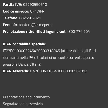
Partita IVA:
02790550640
Codice univoco:
UF1WFR
Telefono:
0825502021
Pec:
info.montoro@asmepec.it
Prenotazione ritiro rifiuti ingombranti:
800 774 704
IBAN contabilità speciale:
IT77P0100003245420300318945 (utilizzabile dagli Enti
rientranti nella PA e titolari di un conto corrente aperto
presso la Banca d'Italia)
IBAN Tesoreria:
IT42G0843105498000000507812
Prenotazione appuntamento
Segnalazione disservizio