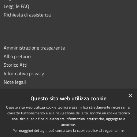
Leggi le FAQ
Richiesta di assistenza
Amministrazione trasparente
Albo pretorio
Storico Atti
Informativa privacy
Note legali
Dichiarazione di accessibilità
×
Questo sito web utilizza cookie
Questo sito web utilizza cookie tecnici e assimilati strettamente necessari al
corretto funzionamento e alla navigazione del sito, nonché un cookie tecnico
analitico al solo fine di elaborare informazioni statistiche, aggregate e
RSS
Copyright © 2026 • Comune di
anonime.
Accessibilità
Montoro • Powered by
Per maggiori dettagli, può consultare la cookie policy al seguente
link