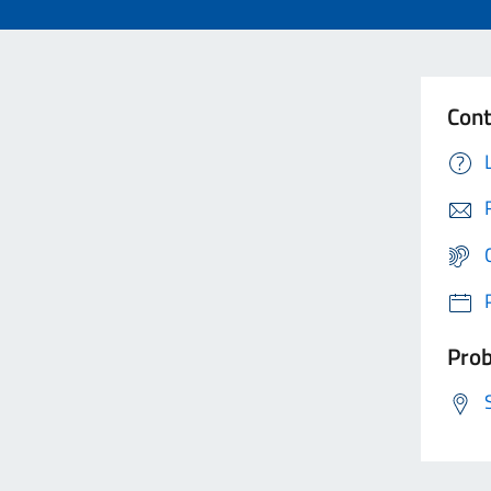
Cont
Prob