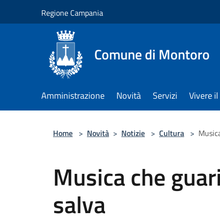
Salta al contenuto principale
Regione Campania
Comune di Montoro
Amministrazione
Novità
Servizi
Vivere 
Home
>
Novità
>
Notizie
>
Cultura
>
Musica
Musica che guari
salva