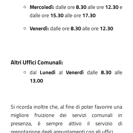
Mercoledì
:
dalle ore
8.30
alle ore
12.30
e
dalle ore
15.30
alle ore
17.30
Venerdì
:
dalle ore
8.30
alle ore
12.30
Altri Uffici Comunali:
dal
Lunedì
al
Venerdì
dalle
8.30
alle
13.00
Si ricorda inoltre che, al fine di poter favorire una
migliore fruizione dei servizi comunali in
presenza, è sempre attivo il servizio di
prenotazione degli appuntamenti con gli uffici.