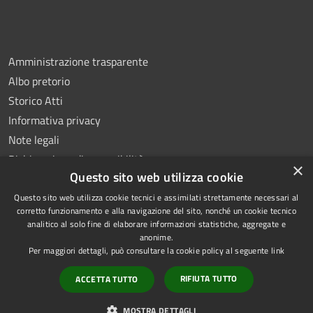
Amministrazione trasparente
Albo pretorio
Storico Atti
Informativa privacy
Note legali
Dichiarazione di accessibilità
×
Questo sito web utilizza cookie
Questo sito web utilizza cookie tecnici e assimilati strettamente necessari al
corretto funzionamento e alla navigazione del sito, nonché un cookie tecnico
analitico al solo fine di elaborare informazioni statistiche, aggregate e
RSS
Copyright © 2026 • Comune di
anonime.
Accessibilità
Montoro • Powered by
Per maggiori dettagli, può consultare la cookie policy al seguente
link
Privacy
Municipium
Accesso
•
RIFIUTA TUTTO
ACCETTA TUTTO
Cookie
redazione
Mappa del sito
MOSTRA DETTAGLI