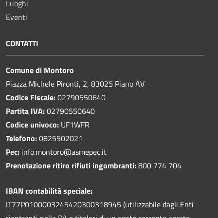
Luoghi
Eventi
CONTATTI
Comune di Montoro
Piazza Michele Pironti, 2, 83025 Piano AV
Codice Fiscale:
02790550640
Partita IVA:
02790550640
Codice univoco:
UF1WFR
Telefono:
0825502021
Pec:
info.montoro@asmepec.it
Prenotazione ritiro rifiuti ingombranti:
800 774 704
IBAN contabilità speciale:
IT77P0100003245420300318945 (utilizzabile dagli Enti
rientranti nella PA e titolari di un conto corrente aperto