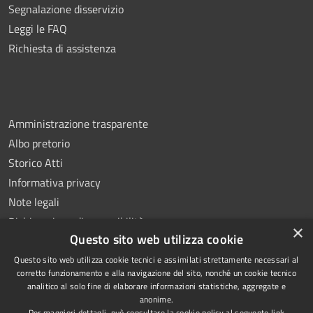
Segnalazione disservizio
Leggi le FAQ
Richiesta di assistenza
Amministrazione trasparente
Albo pretorio
Storico Atti
Informativa privacy
Note legali
Dichiarazione di accessibilità
×
Questo sito web utilizza cookie
Questo sito web utilizza cookie tecnici e assimilati strettamente necessari al
corretto funzionamento e alla navigazione del sito, nonché un cookie tecnico
analitico al solo fine di elaborare informazioni statistiche, aggregate e
RSS
Copyright © 2026 • Comune di
anonime.
Accessibilità
Montoro • Powered by
Per maggiori dettagli, può consultare la cookie policy al seguente
link