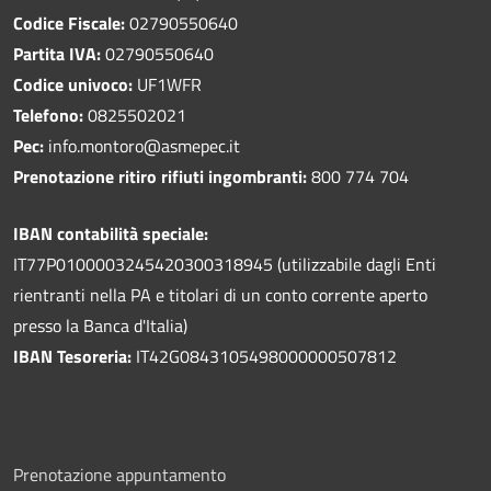
Codice Fiscale:
02790550640
Partita IVA:
02790550640
Codice univoco:
UF1WFR
Telefono:
0825502021
Pec:
info.montoro@asmepec.it
Prenotazione ritiro rifiuti ingombranti:
800 774 704
IBAN contabilità speciale:
IT77P0100003245420300318945 (utilizzabile dagli Enti
rientranti nella PA e titolari di un conto corrente aperto
presso la Banca d'Italia)
IBAN Tesoreria:
IT42G0843105498000000507812
Prenotazione appuntamento