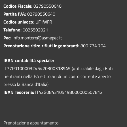
Codice Fiscale:
02790550640
Partita IVA:
02790550640
Codice univoco:
UF1WFR
Telefono:
0825502021
Pec:
info.montoro@asmepec.it
Prenotazione ritiro rifiuti ingombranti:
800 774 704
IBAN contabilità speciale:
IT77P0100003245420300318945 (utilizzabile dagli Enti
rientranti nella PA e titolari di un conto corrente aperto
presso la Banca d'Italia)
IBAN Tesoreria:
IT42G0843105498000000507812
Prenotazione appuntamento