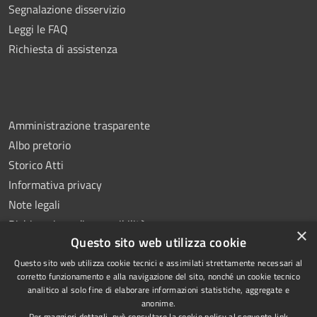
Segnalazione disservizio
Leggi le FAQ
Richiesta di assistenza
Amministrazione trasparente
Albo pretorio
Storico Atti
Informativa privacy
Note legali
Dichiarazione di accessibilità
×
Questo sito web utilizza cookie
Questo sito web utilizza cookie tecnici e assimilati strettamente necessari al
corretto funzionamento e alla navigazione del sito, nonché un cookie tecnico
analitico al solo fine di elaborare informazioni statistiche, aggregate e
RSS
Copyright © 2026 • Comune di
anonime.
Accessibilità
Montoro • Powered by
Per maggiori dettagli, può consultare la cookie policy al seguente
link