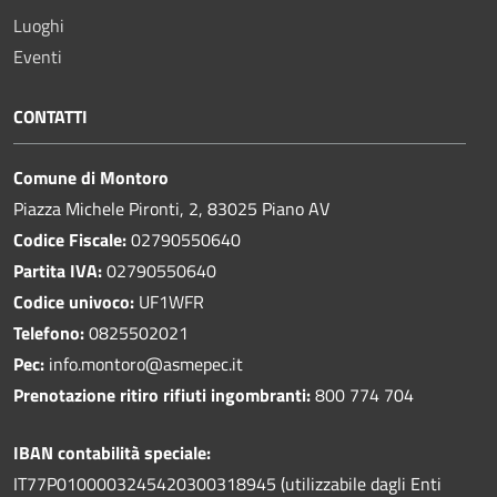
Luoghi
Eventi
CONTATTI
Comune di Montoro
Piazza Michele Pironti, 2, 83025 Piano AV
Codice Fiscale:
02790550640
Partita IVA:
02790550640
Codice univoco:
UF1WFR
Telefono:
0825502021
Pec:
info.montoro@asmepec.it
Prenotazione ritiro rifiuti ingombranti:
800 774 704
IBAN contabilità speciale:
IT77P0100003245420300318945 (utilizzabile dagli Enti