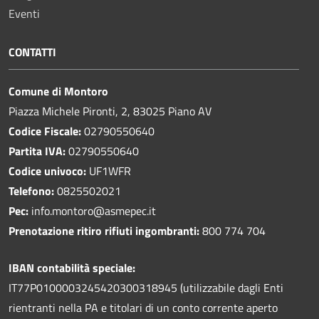
Eventi
CONTATTI
Comune di Montoro
Piazza Michele Pironti, 2, 83025 Piano AV
Codice Fiscale:
02790550640
Partita IVA:
02790550640
Codice univoco:
UF1WFR
Telefono:
0825502021
Pec:
info.montoro@asmepec.it
Prenotazione ritiro rifiuti ingombranti:
800 774 704
IBAN contabilità speciale:
IT77P0100003245420300318945 (utilizzabile dagli Enti
rientranti nella PA e titolari di un conto corrente aperto