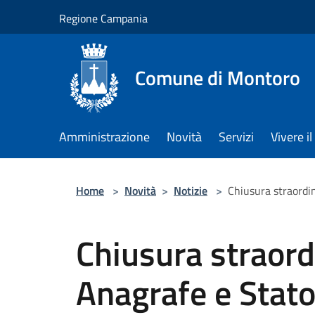
Salta al contenuto principale
Regione Campania
Comune di Montoro
Amministrazione
Novità
Servizi
Vivere 
Home
>
Novità
>
Notizie
>
Chiusura straordin
Chiusura straordi
Anagrafe e Stato