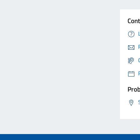
Cont
Prob