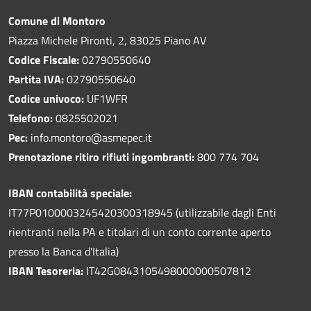
Comune di Montoro
Piazza Michele Pironti, 2, 83025 Piano AV
Codice Fiscale:
02790550640
Partita IVA:
02790550640
Codice univoco:
UF1WFR
Telefono:
0825502021
Pec:
info.montoro@asmepec.it
Prenotazione ritiro rifiuti ingombranti:
800 774 704
IBAN contabilità speciale:
IT77P0100003245420300318945 (utilizzabile dagli Enti
rientranti nella PA e titolari di un conto corrente aperto
presso la Banca d'Italia)
IBAN Tesoreria:
IT42G0843105498000000507812