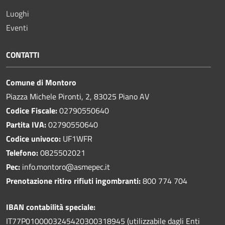
Luoghi
Eventi
CONTATTI
Comune di Montoro
Piazza Michele Pironti, 2, 83025 Piano AV
Codice Fiscale:
02790550640
Partita IVA:
02790550640
Codice univoco:
UF1WFR
Telefono:
0825502021
Pec:
info.montoro@asmepec.it
Prenotazione ritiro rifiuti ingombranti:
800 774 704
IBAN contabilità speciale:
IT77P0100003245420300318945 (utilizzabile dagli Enti