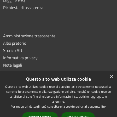
Leggi le FAQ
Richiesta di assistenza
Amministrazione trasparente
Albo pretorio
Storico Atti
Informativa privacy
Note legali
Dichiarazione di accessibilità
×
Questo sito web utilizza cookie
Questo sito web utilizza cookie tecnici e assimilati strettamente necessari al
corretto funzionamento e alla navigazione del sito, nonché un cookie tecnico
analitico al solo fine di elaborare informazioni statistiche, aggregate e
RSS
Copyright © 2026 • Comune di
anonime.
Accessibilità
Montoro • Powered by
Per maggiori dettagli, può consultare la cookie policy al seguente
link
Privacy
Municipium
Accesso
•
RIFIUTA TUTTO