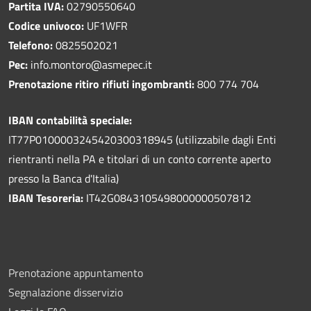
Partita IVA:
02790550640
Codice univoco:
UF1WFR
Telefono:
0825502021
Pec:
info.montoro@asmepec.it
Prenotazione ritiro rifiuti ingombranti:
800 774 704
IBAN contabilità speciale:
IT77P0100003245420300318945 (utilizzabile dagli Enti
rientranti nella PA e titolari di un conto corrente aperto
presso la Banca d'Italia)
IBAN Tesoreria:
IT42G0843105498000000507812
Prenotazione appuntamento
Segnalazione disservizio