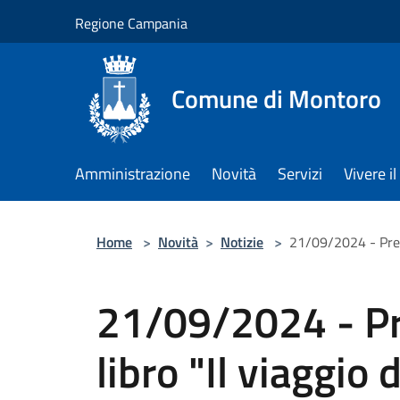
Salta al contenuto principale
Regione Campania
Comune di Montoro
Amministrazione
Novità
Servizi
Vivere 
Home
>
Novità
>
Notizie
>
21/09/2024 - Prese
21/09/2024 - Pr
libro "Il viaggio