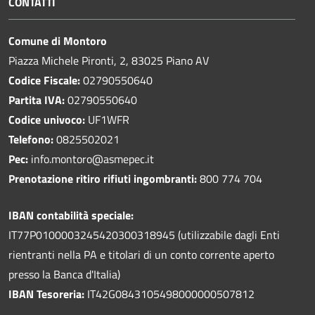
CONTATTI
Comune di Montoro
Piazza Michele Pironti, 2, 83025 Piano AV
Codice Fiscale:
02790550640
Partita IVA:
02790550640
Codice univoco:
UF1WFR
Telefono:
0825502021
Pec:
info.montoro@asmepec.it
Prenotazione ritiro rifiuti ingombranti:
800 774 704
IBAN contabilità speciale:
IT77P0100003245420300318945 (utilizzabile dagli Enti
rientranti nella PA e titolari di un conto corrente aperto
presso la Banca d'Italia)
IBAN Tesoreria:
IT42G0843105498000000507812