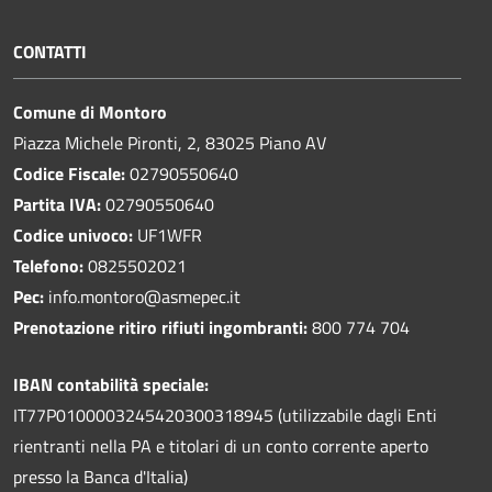
CONTATTI
Comune di Montoro
Piazza Michele Pironti, 2, 83025 Piano AV
Codice Fiscale:
02790550640
Partita IVA:
02790550640
Codice univoco:
UF1WFR
Telefono:
0825502021
Pec:
info.montoro@asmepec.it
Prenotazione ritiro rifiuti ingombranti:
800 774 704
IBAN contabilità speciale:
IT77P0100003245420300318945 (utilizzabile dagli Enti
rientranti nella PA e titolari di un conto corrente aperto
presso la Banca d'Italia)