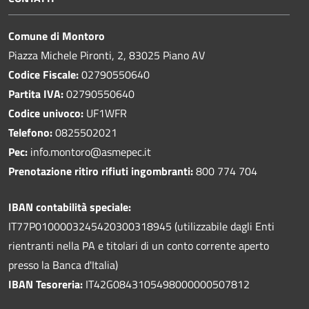
Comune di Montoro
Piazza Michele Pironti, 2, 83025 Piano AV
Codice Fiscale:
02790550640
Partita IVA:
02790550640
Codice univoco:
UF1WFR
Telefono:
0825502021
Pec:
info.montoro@asmepec.it
Prenotazione ritiro rifiuti ingombranti:
800 774 704
IBAN contabilità speciale:
IT77P0100003245420300318945 (utilizzabile dagli Enti
rientranti nella PA e titolari di un conto corrente aperto
presso la Banca d'Italia)
IBAN Tesoreria:
IT42G0843105498000000507812