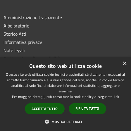
Amministrazione trasparente
Albo pretorio
Storico Atti
Informativa privacy
Note legali
Dichiarazione di accessibilità
×
Questo sito web utilizza cookie
Questo sito web utilizza cookie tecnici e assimilati strettamente necessari al
corretto funzionamento e alla navigazione del sito, nonché un cookie tecnico
analitico al solo fine di elaborare informazioni statistiche, aggregate e
RSS
Copyright © 2026 • Comune di
anonime.
Accessibilità
Montoro • Powered by
Per maggiori dettagli, può consultare la cookie policy al seguente
link
Privacy
Municipium
Accesso
•
RIFIUTA TUTTO
ACCETTA TUTTO
Cookie
redazione
Mappa del sito
MOSTRA DETTAGLI