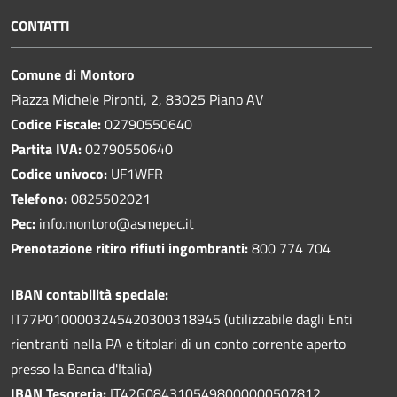
CONTATTI
Comune di Montoro
Piazza Michele Pironti, 2, 83025 Piano AV
Codice Fiscale:
02790550640
Partita IVA:
02790550640
Codice univoco:
UF1WFR
Telefono:
0825502021
Pec:
info.montoro@asmepec.it
Prenotazione ritiro rifiuti ingombranti:
800 774 704
IBAN contabilità speciale:
IT77P0100003245420300318945 (utilizzabile dagli Enti
rientranti nella PA e titolari di un conto corrente aperto
presso la Banca d'Italia)
IBAN Tesoreria:
IT42G0843105498000000507812