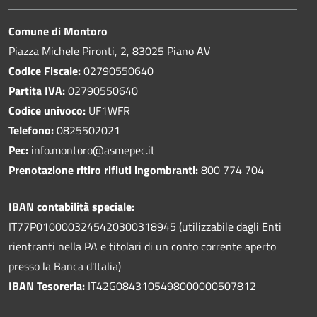
Comune di Montoro
Piazza Michele Pironti, 2, 83025 Piano AV
Codice Fiscale:
02790550640
Partita IVA:
02790550640
Codice univoco:
UF1WFR
Telefono:
0825502021
Pec:
info.montoro@asmepec.it
Prenotazione ritiro rifiuti ingombranti:
800 774 704
IBAN contabilità speciale:
IT77P0100003245420300318945 (utilizzabile dagli Enti
rientranti nella PA e titolari di un conto corrente aperto
presso la Banca d'Italia)
IBAN Tesoreria:
IT42G0843105498000000507812