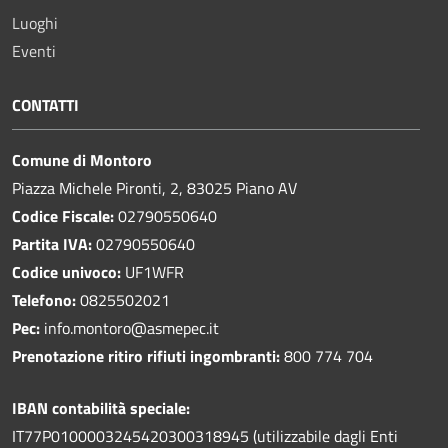
Luoghi
Eventi
CONTATTI
Comune di Montoro
Piazza Michele Pironti, 2, 83025 Piano AV
Codice Fiscale:
02790550640
Partita IVA:
02790550640
Codice univoco:
UF1WFR
Telefono:
0825502021
Pec:
info.montoro@asmepec.it
Prenotazione ritiro rifiuti ingombranti:
800 774 704
IBAN contabilità speciale:
IT77P0100003245420300318945 (utilizzabile dagli Enti