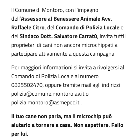
Il Comune di Montoro, con l’impegno
dell’
Assessore al Benessere Animale Avv.
Raffaele Citro
, del
Comand
o
d
i
Polizia Locale
e
del
Sindaco Dott. Salvatore Carratù
, invita tutti i
proprietari di cani non ancora microchippati a
partecipare attivamente a questa campagna.
Per maggiori informazioni si invita a rivolgersi al
Comando di Polizia Locale al numero
0825502470, oppure tramite mail agli indirizzi
polizia@comune.montoro.av.it o
polizia.montoro@asmepec.it .
Il tuo cane non parla, ma il microchip può
aiutarlo a tornare a casa. Non aspettare. Fallo
per lui.