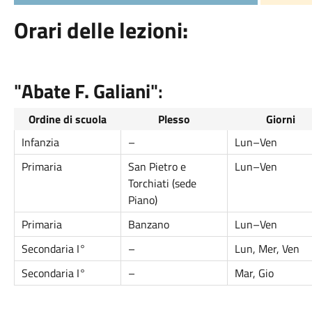
Orari delle lezioni:
"
Abate F. Galiani
":
Ordine di scuola
Plesso
Giorni
Infanzia
–
Lun–Ven
Primaria
San Pietro e
Lun–Ven
Torchiati (sede
Piano)
Primaria
Banzano
Lun–Ven
Secondaria I°
–
Lun, Mer, Ven
Secondaria I°
–
Mar, Gio