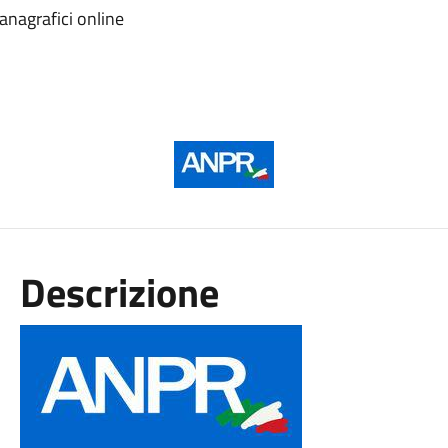
i anagrafici online
Descrizione