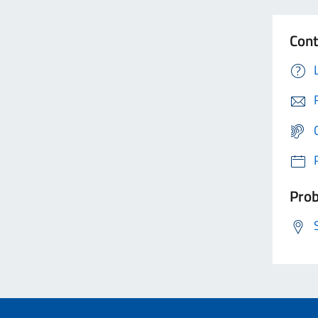
Cont
Prob