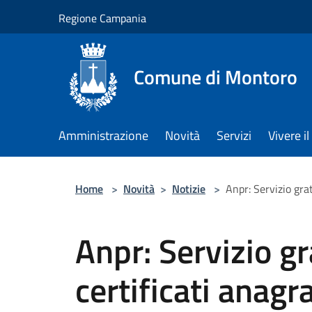
Salta al contenuto principale
Regione Campania
Comune di Montoro
Amministrazione
Novità
Servizi
Vivere 
Home
>
Novità
>
Notizie
>
Anpr: Servizio grat
Anpr: Servizio gra
certificati anagra