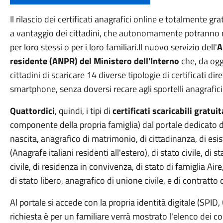
Il rilascio dei certificati anagrafici online e totalmente 
a vantaggio dei cittadini, che autonomamente potranno r
per loro stessi o per i loro familiari.Il nuovo servizio dell'
A
residente (ANPR) del Ministero dell'Interno
che, da ogg
cittadini di scaricare 14 diverse tipologie di certificati 
smartphone, senza doversi recare agli sportelli anagrafic
Quattordici
, quindi, i tipi di
certificati scaricabili gratui
componente della propria famiglia) dal portale dedicato de
nascita, anagrafico di matrimonio, di cittadinanza, di esis
(Anagrafe italiani residenti all'estero), di stato civile, di s
civile, di residenza in convivenza, di stato di famiglia Aire
di stato libero, anagrafico di unione civile, e di contratto
Al portale si accede con la propria identità digitale (SPID,
richiesta è per un familiare verrà mostrato l'elenco dei c