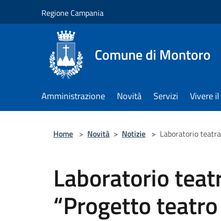
Salta al contenuto principale
Regione Campania
Comune di Montoro
Amministrazione
Novità
Servizi
Vivere 
Home
>
Novità
>
Notizie
>
Laboratorio teatra
Laboratorio tea
“Progetto teatro 