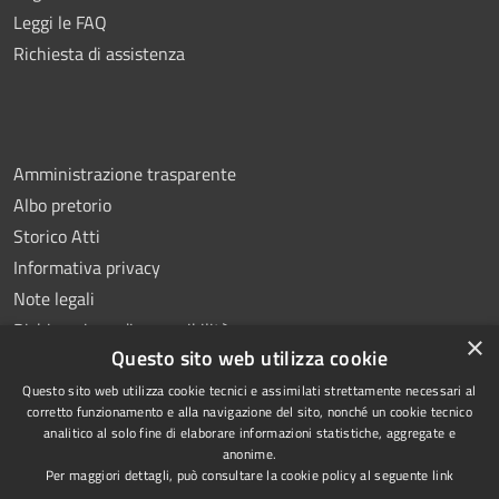
Leggi le FAQ
Richiesta di assistenza
Amministrazione trasparente
Albo pretorio
Storico Atti
Informativa privacy
Note legali
Dichiarazione di accessibilità
×
Questo sito web utilizza cookie
Questo sito web utilizza cookie tecnici e assimilati strettamente necessari al
corretto funzionamento e alla navigazione del sito, nonché un cookie tecnico
analitico al solo fine di elaborare informazioni statistiche, aggregate e
RSS
Copyright © 2026 • Comune di
anonime.
Accessibilità
Montoro • Powered by
Per maggiori dettagli, può consultare la cookie policy al seguente
link