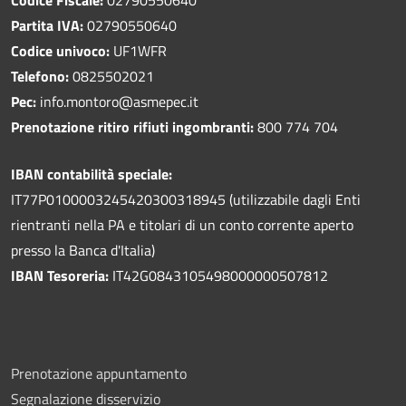
Partita IVA:
02790550640
Codice univoco:
UF1WFR
Telefono:
0825502021
Pec:
info.montoro@asmepec.it
Prenotazione ritiro rifiuti ingombranti:
800 774 704
IBAN contabilità speciale:
IT77P0100003245420300318945 (utilizzabile dagli Enti
rientranti nella PA e titolari di un conto corrente aperto
presso la Banca d'Italia)
IBAN Tesoreria:
IT42G0843105498000000507812
Prenotazione appuntamento
Segnalazione disservizio