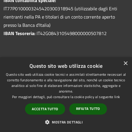
IBAN contabilità speciale:
IT77P0100003245420300318945 (utilizzabile dagli Enti
rientranti nella PA e titolari di un conto corrente aperto
presso la Banca d'Italia)
IBAN Tesoreria:
IT42G0843105498000000507812
×
Prenotazione appuntamento
Questo sito web utilizza cookie
Segnalazione disservizio
Questo sito web utilizza cookie tecnici e assimilati strettamente necessari al
corretto funzionamento e alla navigazione del sito, nonché un cookie tecnico
Leggi le FAQ
analitico al solo fine di elaborare informazioni statistiche, aggregate e
Richiesta di assistenza
anonime.
Per maggiori dettagli, può consultare la cookie policy al seguente
link
RIFIUTA TUTTO
ACCETTA TUTTO
Amministrazione trasparente
MOSTRA DETTAGLI
Albo pretorio