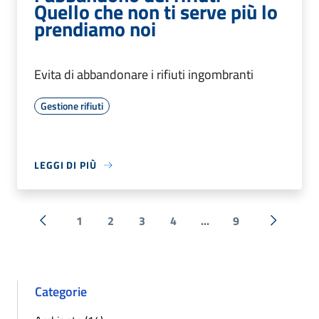
Quello che non ti serve più lo
prendiamo noi
Evita di abbandonare i rifiuti ingombranti
Gestione rifiuti
LEGGI DI PIÙ
1
2
3
4
...
9
« Precedente
Successi
Categorie