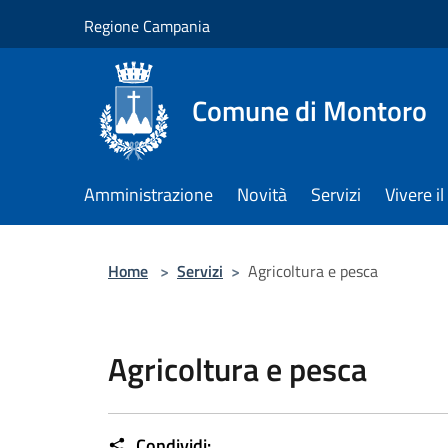
Salta al contenuto principale
Regione Campania
Comune di Montoro
Amministrazione
Novità
Servizi
Vivere 
Home
>
Servizi
>
Agricoltura e pesca
Agricoltura e pesca
Condividi: