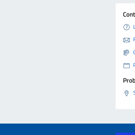
Cont
Prob