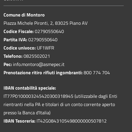
Comune di Montoro
Piazza Michele Pironti, 2, 83025 Piano AV
Codice Fiscale:
02790550640
Partita IVA:
02790550640
Codice univoco:
UF1WFR
Telefono:
0825502021
Pec:
info.montoro@asmepec.it
Prenotazione ritiro rifiuti ingombranti:
800 774 704
IBAN contabilità speciale:
IT77P0100003245420300318945 (utilizzabile dagli Enti
rientranti nella PA e titolari di un conto corrente aperto
presso la Banca d'Italia)
IBAN Tesoreria:
IT42G0843105498000000507812