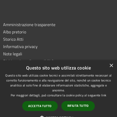
Amministrazione trasparente
Albo pretorio
Storico Atti
Informativa privacy
Note legali
Dichiarazione di accessibilità
×
Questo sito web utilizza cookie
Questo sito web utilizza cookie tecnici e assimilati strettamente necessari al
corretto funzionamento e alla navigazione del sito, nonché un cookie tecnico
analitico al solo fine di elaborare informazioni statistiche, aggregate e
RSS
Copyright © 2026 • Comune di
anonime.
Accessibilità
Montoro • Powered by
Per maggiori dettagli, può consultare la cookie policy al seguente
link
Privacy
Municipium
Accesso
•
RIFIUTA TUTTO
ACCETTA TUTTO
Cookie
redazione
Mappa del sito