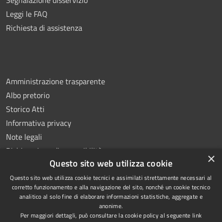
Segnalazione disservizio
Leggi le FAQ
Richiesta di assistenza
Amministrazione trasparente
Albo pretorio
Storico Atti
Informativa privacy
Note legali
Dichiarazione di accessibilità
×
Questo sito web utilizza cookie
Questo sito web utilizza cookie tecnici e assimilati strettamente necessari al
corretto funzionamento e alla navigazione del sito, nonché un cookie tecnico
analitico al solo fine di elaborare informazioni statistiche, aggregate e
RSS
Copyright © 2026 • Comune di
anonime.
Accessibilità
Montoro • Powered by
Per maggiori dettagli, può consultare la cookie policy al seguente
link