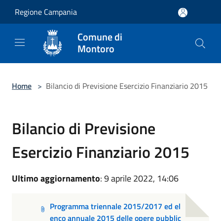
Salta al contenuto principale
Regione Campania
Comune di
Montoro
Home
>
Bilancio di Previsione Esercizio Finanziario 2015
Bilancio di Previsione
Esercizio Finanziario 2015
Ultimo aggiornamento
: 9 aprile 2022, 14:06
Programma triennale 2015/2017 ed el
enco annuale 2015 delle opere pubblic