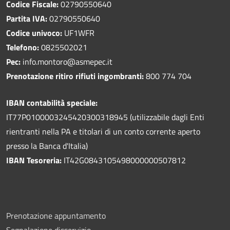
Codice Fiscale:
02790550640
Partita IVA:
02790550640
Codice univoco:
UF1WFR
Telefono:
0825502021
Pec:
info.montoro@asmepec.it
Prenotazione ritiro rifiuti ingombranti:
800 774 704
IBAN contabilità speciale:
IT77P0100003245420300318945 (utilizzabile dagli Enti
rientranti nella PA e titolari di un conto corrente aperto
presso la Banca d'Italia)
IBAN Tesoreria:
IT42G0843105498000000507812
Prenotazione appuntamento