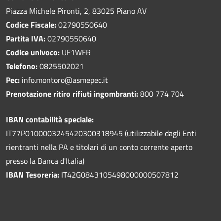
Piazza Michele Pironti, 2, 83025 Piano AV
Codice Fiscale:
02790550640
Partita IVA:
02790550640
Codice univoco:
UF1WFR
Telefono:
0825502021
Pec:
info.montoro@asmepec.it
Prenotazione ritiro rifiuti ingombranti:
800 774 704
IBAN contabilità speciale:
IT77P0100003245420300318945 (utilizzabile dagli Enti
rientranti nella PA e titolari di un conto corrente aperto
presso la Banca d'Italia)
IBAN Tesoreria:
IT42G0843105498000000507812