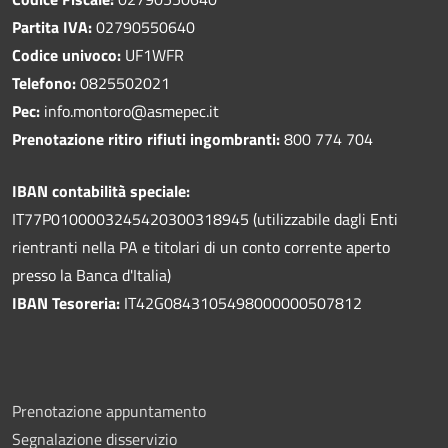
Partita IVA:
02790550640
Codice univoco:
UF1WFR
Telefono:
0825502021
Pec:
info.montoro@asmepec.it
Prenotazione ritiro rifiuti ingombranti:
800 774 704
IBAN contabilità speciale:
IT77P0100003245420300318945 (utilizzabile dagli Enti
rientranti nella PA e titolari di un conto corrente aperto
presso la Banca d'Italia)
IBAN Tesoreria:
IT42G0843105498000000507812
Prenotazione appuntamento
Segnalazione disservizio