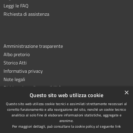
Leggi le FAQ
Richiesta di assistenza
Amministrazione trasparente
Albo pretorio
Storico Atti
Informativa privacy
Note legali
Dichiarazione di accessibilità
×
Questo sito web utilizza cookie
Questo sito web utilizza cookie tecnici e assimilati strettamente necessari al
corretto funzionamento e alla navigazione del sito, nonché un cookie tecnico
analitico al solo fine di elaborare informazioni statistiche, aggregate e
RSS
Copyright © 2026 • Comune di
anonime.
Accessibilità
Montoro • Powered by
Per maggiori dettagli, può consultare la cookie policy al seguente
link