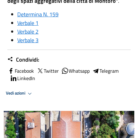
degli spazi aggregativi della città di Montoro"
.
Determina N. 159
Verbale 1
Verbale 2
Verbale 3
Condividi:
Facebook
Twitter
Whatsapp
Telegram
LinkedIn
Vedi azioni