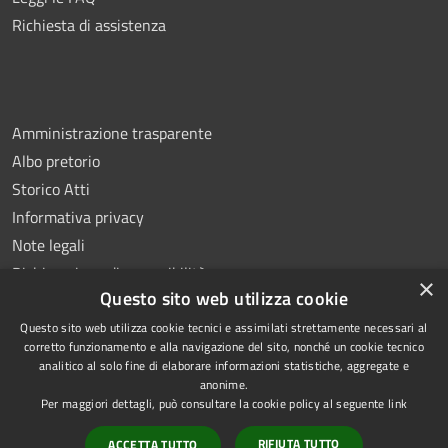
Richiesta di assistenza
Amministrazione trasparente
Albo pretorio
Storico Atti
Informativa privacy
Note legali
Dichiarazione di accessibilità
×
Questo sito web utilizza cookie
Questo sito web utilizza cookie tecnici e assimilati strettamente necessari al
corretto funzionamento e alla navigazione del sito, nonché un cookie tecnico
analitico al solo fine di elaborare informazioni statistiche, aggregate e
RSS
Copyright © 2026 • Comune di
anonime.
Accessibilità
Montoro • Powered by
Per maggiori dettagli, può consultare la cookie policy al seguente
link
Privacy
Municipium
Accesso
•
RIFIUTA TUTTO
ACCETTA TUTTO