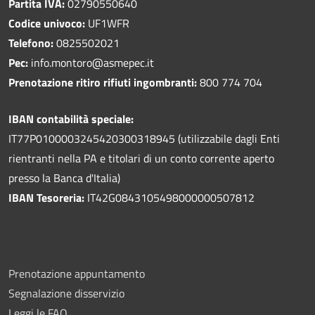
Partita IVA:
02790550640
Codice univoco:
UF1WFR
Telefono:
0825502021
Pec:
info.montoro@asmepec.it
Prenotazione ritiro rifiuti ingombranti:
800 774 704
IBAN contabilità speciale:
IT77P0100003245420300318945 (utilizzabile dagli Enti
rientranti nella PA e titolari di un conto corrente aperto
presso la Banca d'Italia)
IBAN Tesoreria:
IT42G0843105498000000507812
Prenotazione appuntamento
Segnalazione disservizio
Leggi le FAQ