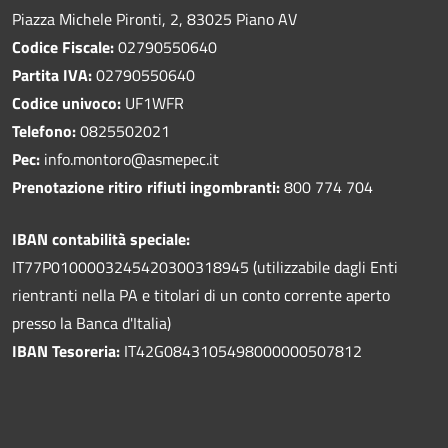
Piazza Michele Pironti, 2, 83025 Piano AV
Codice Fiscale:
02790550640
Partita IVA:
02790550640
Codice univoco:
UF1WFR
Telefono:
0825502021
Pec:
info.montoro@asmepec.it
Prenotazione ritiro rifiuti ingombranti:
800 774 704
IBAN contabilità speciale:
IT77P0100003245420300318945 (utilizzabile dagli Enti
rientranti nella PA e titolari di un conto corrente aperto
presso la Banca d'Italia)
IBAN Tesoreria:
IT42G0843105498000000507812