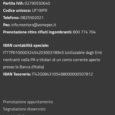
Partita IVA:
02790550640
Codice univoco:
UF1WFR
Telefono:
0825502021
Pec:
info.montoro@asmepec.it
Prenotazione ritiro rifiuti ingombranti:
800 774 704
IBAN contabilità speciale:
IT77P0100003245420300318945 (utilizzabile dagli Enti
rientranti nella PA e titolari di un conto corrente aperto
presso la Banca d'Italia)
IBAN Tesoreria:
IT42G0843105498000000507812
Prenotazione appuntamento
Segnalazione disservizio