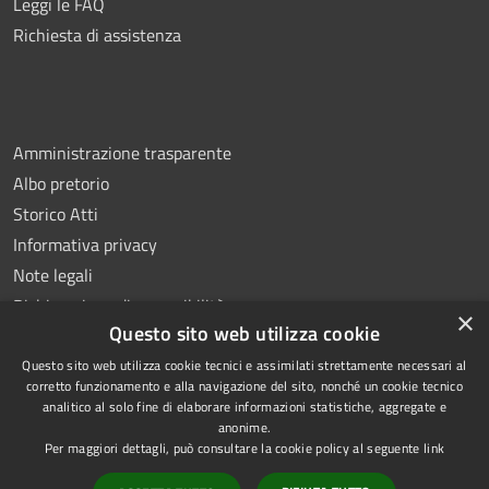
Leggi le FAQ
Richiesta di assistenza
Amministrazione trasparente
Albo pretorio
Storico Atti
Informativa privacy
Note legali
Dichiarazione di accessibilità
×
Questo sito web utilizza cookie
Questo sito web utilizza cookie tecnici e assimilati strettamente necessari al
corretto funzionamento e alla navigazione del sito, nonché un cookie tecnico
analitico al solo fine di elaborare informazioni statistiche, aggregate e
RSS
Copyright © 2026 • Comune di
anonime.
Accessibilità
Montoro • Powered by
Per maggiori dettagli, può consultare la cookie policy al seguente
link
Privacy
Municipium
Accesso
•