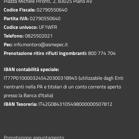
Piazza Michele Pironti, 2, 83025 Piano AV
Codice Fiscale:
02790550640
Partita IVA:
02790550640
Codice univoco:
UF1WFR
Telefono:
0825502021
Pec:
info.montoro@asmepec.it
Prenotazione ritiro rifiuti ingombranti:
800 774 704
IBAN contabilità speciale:
IT77P0100003245420300318945 (utilizzabile dagli Enti
rientranti nella PA e titolari di un conto corrente aperto
presso la Banca d'Italia)
IBAN Tesoreria:
IT42G0843105498000000507812
Prenotazione appuntamento