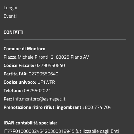
Luoghi
Eventi
CONTATTI
Comune di Montoro
Piazza Michele Pironti, 2, 83025 Piano AV
Codice Fiscale:
02790550640
Partita IVA:
02790550640
Codice univoco:
UF1WFR
Telefono:
0825502021
Pec:
info.montoro@asmepec.it
Prenotazione ritiro rifiuti ingombranti:
800 774 704
IBAN contabilità speciale:
IT77P0100003245420300318945 (utilizzabile dagli Enti