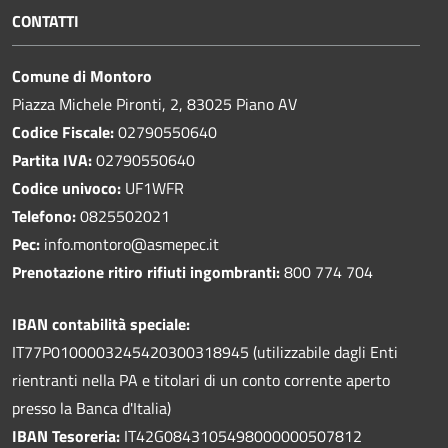
CONTATTI
Comune di Montoro
Piazza Michele Pironti, 2, 83025 Piano AV
Codice Fiscale:
02790550640
Partita IVA:
02790550640
Codice univoco:
UF1WFR
Telefono:
0825502021
Pec:
info.montoro@asmepec.it
Prenotazione ritiro rifiuti ingombranti:
800 774 704
IBAN contabilità speciale:
IT77P0100003245420300318945 (utilizzabile dagli Enti
rientranti nella PA e titolari di un conto corrente aperto
presso la Banca d'Italia)
IBAN Tesoreria:
IT42G0843105498000000507812