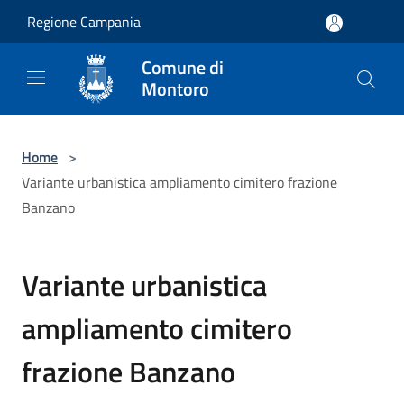
Salta al contenuto principale
Regione Campania
Comune di
Montoro
Home
>
Variante urbanistica ampliamento cimitero frazione
Banzano
Variante urbanistica
ampliamento cimitero
frazione Banzano