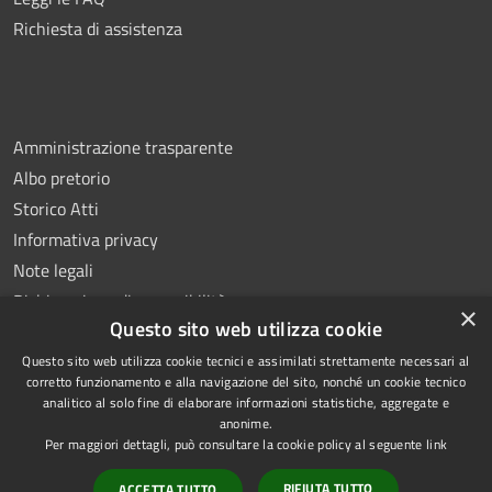
Richiesta di assistenza
Amministrazione trasparente
Albo pretorio
Storico Atti
Informativa privacy
Note legali
Dichiarazione di accessibilità
×
Questo sito web utilizza cookie
Questo sito web utilizza cookie tecnici e assimilati strettamente necessari al
corretto funzionamento e alla navigazione del sito, nonché un cookie tecnico
analitico al solo fine di elaborare informazioni statistiche, aggregate e
RSS
Copyright © 2026 • Comune di
anonime.
Accessibilità
Montoro • Powered by
Per maggiori dettagli, può consultare la cookie policy al seguente
link
Privacy
Municipium
Accesso
•
RIFIUTA TUTTO
ACCETTA TUTTO