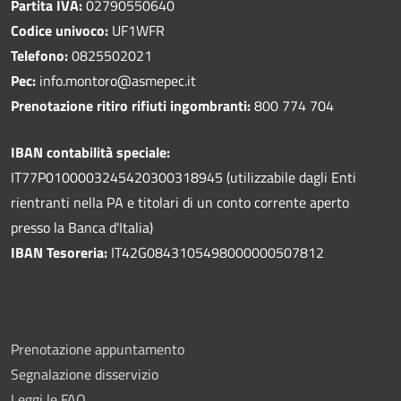
Partita IVA:
02790550640
Codice univoco:
UF1WFR
Telefono:
0825502021
Pec:
info.montoro@asmepec.it
Prenotazione ritiro rifiuti ingombranti:
800 774 704
IBAN contabilità speciale:
IT77P0100003245420300318945 (utilizzabile dagli Enti
rientranti nella PA e titolari di un conto corrente aperto
presso la Banca d'Italia)
IBAN Tesoreria:
IT42G0843105498000000507812
Prenotazione appuntamento
Segnalazione disservizio
Leggi le FAQ