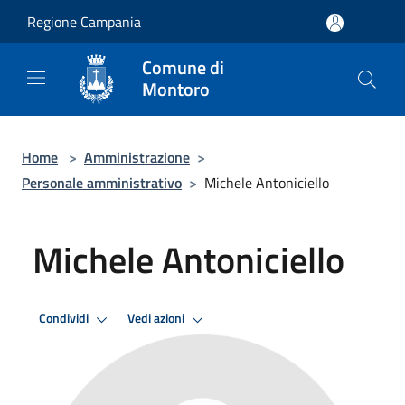
Salta al contenuto principale
Regione Campania
Comune di
Montoro
Home
>
Amministrazione
>
Personale amministrativo
>
Michele Antoniciello
Michele Antoniciello
Condividi
Vedi azioni