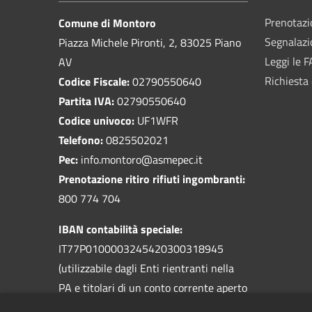
Prenotaz
Comune di Montoro
Segnalazi
Piazza Michele Pironti, 2, 83025 Piano
Leggi le 
AV
Richiesta 
Codice Fiscale:
02790550640
Partita IVA:
02790550640
Codice univoco:
UF1WFR
Telefono:
0825502021
Pec:
info.montoro@asmepec.it
Prenotazione ritiro rifiuti ingombranti:
800 774 704
IBAN contabilità speciale:
IT77P0100003245420300318945
(utilizzabile dagli Enti rientranti nella
PA e titolari di un conto corrente aperto
presso la Banca d'Italia)