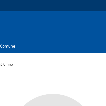
il Comune
o Cirino